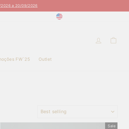
20/09/2026
Currency
United States (USD $)
Instagram
Facebook
Log in
Cart
moções FW`25
Outlet
SORT
Sale