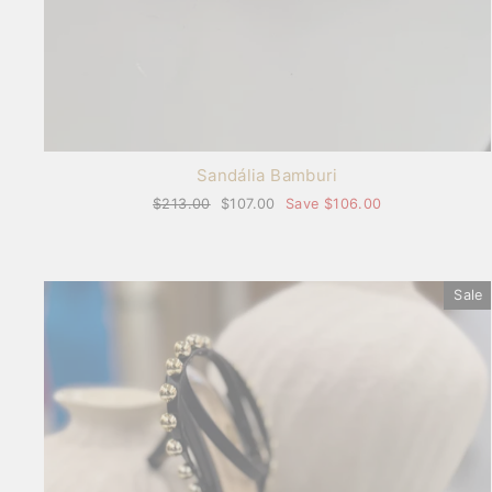
Sandália Bamburi
Regular
$213.00
Sale
$107.00
Save $106.00
price
price
Sale