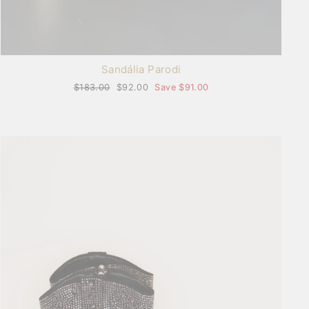
Sandália Parodi
Regular
$183.00
Sale
$92.00
Save $91.00
price
price