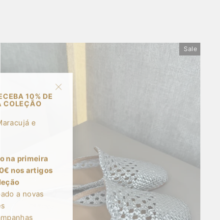
price
price
Sale
ECEBA 10% DE
"Close
A COLEÇÃO
(esc)"
Maracujá e
o na primeira
0€ nos artigos
leção
ado a novas
es
campanhas