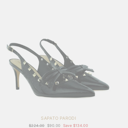
SAPATO PARODI
Regular
$224.00
Sale
$90.00
Save $134.00