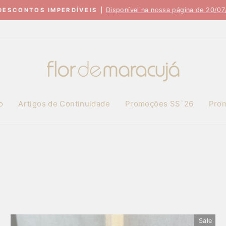
Disponível na nossa página de 20/07/2026 a 
OS IMPERDÍVEIS |
Pause
slideshow
o
Artigos de Continuidade
Promoções SS`26
Pro
Sale