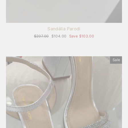
Sandália Parodi
Regular
$207.00
Sale
$104.00
Save $103.00
price
price
Sale