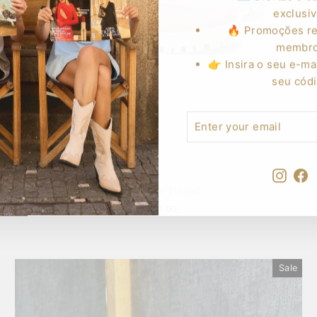
exclusi
🔥 Promoções re
membr
👉 Insira o seu e-mai
seu cód
ENTER
YOUR
EMAIL
Insta
F
Mocassim Parodi
$183.00
Sale