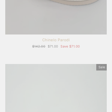
Chinelo Parodi
Regular
$142.00
Sale
$71.00
Save $71.00
price
price
Sale