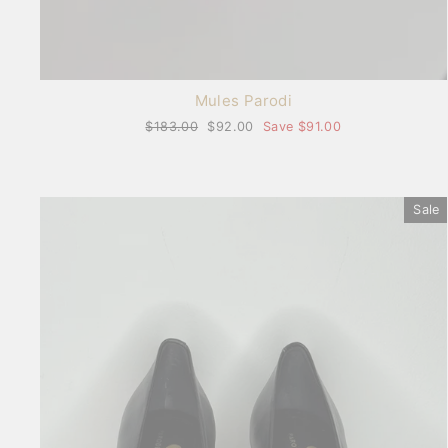
Mules Parodi
Regular
$183.00
Sale
$92.00
Save $91.00
price
price
Sale