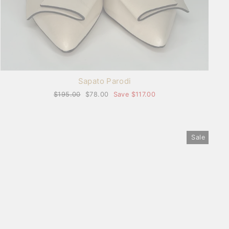
Sapato Parodi
Regular
$195.00
Sale
$78.00
Save $117.00
price
price
Sale