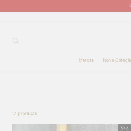
Skip
DESCONT
to
content
Search
Marcas
Nova Coleçã
17 products
Sale