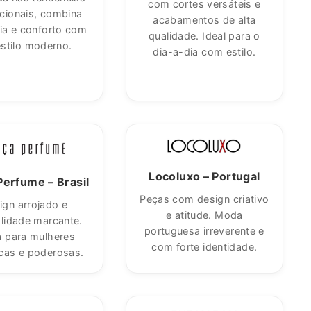
com cortes versáteis e
acionais, combina
acabamentos de alta
ia e conforto com
qualidade. Ideal para o
stilo moderno.
dia-a-dia com estilo.
ECEBA 10% DE
"Close
A COLEÇÃO
(esc)"
Maracujá e
Locoluxo – Portugal
Perfume – Brasil
o na primeira
0€ nos artigos
Peças com design criativo
ign arrojado e
leção
e atitude. Moda
lidade marcante.
portuguesa irreverente e
ado a novas
 para mulheres
com forte identidade.
es
icas e poderosas.
campanhas
vas
servadas a