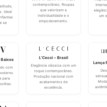
contemporâneo. Roupas
intern
atitude,
que valorizam a
elegânc
s. Ideal
individualidade e o
um e
nfiantes
empoderamento.
e se
TORNE-SE MEMBRO E R
DESCONTO NA NOV
Junte-se à Flor de 
aproveite:
L’Cecci – Brasil
 Baixos
Lança 
🎁
10% de descont
Elegância clássica com um
ado com
compra superior a 5
Des
toque contemporâneo.
 moderno.
de nova co
sensua
Produção nacional com
a para
✨ Acesso antecip
Moda
acabamentos de
olitas.
coleçõ
autênt
excelência.
💌 Ofertas e 
exclusi
🔥 Promoções re