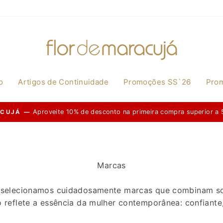
o
Artigos de Continuidade
Promoções SS`26
Pro
Disponível na nossa página de 20
DESCONTOS IMPERDÍVEIS |
Pause
slideshow
Marcas
, selecionamos cuidadosamente marcas que combinam sof
o reflete a essência da mulher contemporânea: confiante,