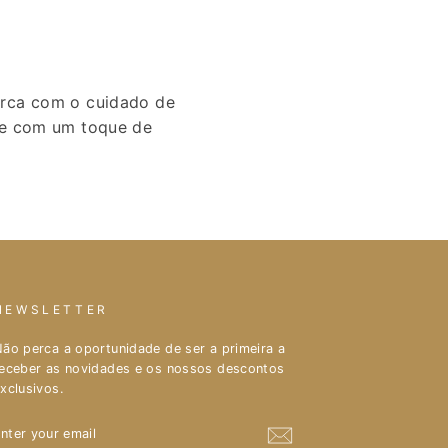
arca com o cuidado de
pre com um toque de
NEWSLETTER
ão perca a oportunidade de ser a primeira a
eceber as novidades e os nossos descontos
xclusivos.
ENTER
YOUR