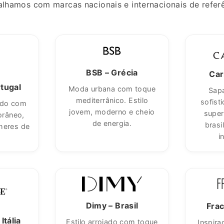
alhamos com marcas nacionais e internacionais de referê
BSB – Grécia
Car
tugal
Moda urbana com toque
Sap
mediterrânico. Estilo
sofist
ado com
jovem, moderno e cheio
super
orâneo,
de energia.
brasi
heres de
i
Dimy – Brasil
Frac
Itália
Estilo arrojado com toque
Inspira