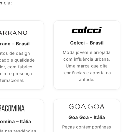
ncia:
Colcci – Brasil
rano – Brasil
Moda jovem e arrojada
atos de design
com influência urbana.
icado e qualidade
Uma marca que dita
ior, com fabrico
tendências e aposta na
leiro e presença
atitude.
nternacional.
Goa Goa – Itália
omina – Itália
Peças contemporâneas
da nas tendências