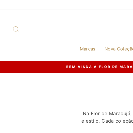
Skip
to
content
Search
Marcas
Nova Coleçã
Na Flor de Maracujá
e estilo. Cada coleçã