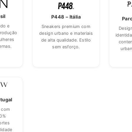
membr
👉 Insira o seu e-mai
seu cód
sil
P448 – Itália
Paro
ado e
Sneakers premium com
Desig
ENTER
produção
design urbano e materiais
identida
YOUR
ulheres
de alta qualidade. Estilo
conte
EMAIL
ernas.
sem esforço.
urban
Insta
F
tugal
a com
00%
ortes
lidade