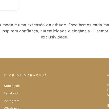
 a moda é uma extensão da atitude. Escolhemos cada m
 inspiram confiança, autenticidade e elegância — sem
exclusividade.
FLOR DE MARACUJÁ
N
Sobre nós
r
Facebook
e
Instagram
WhatsApp