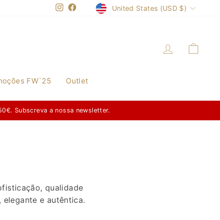
Currency
United States (USD $)
Instagram
Facebook
Log in
Cart
moções FW`25
Outlet
/07/2026 a 20/09/2026
isticação, qualidade
 elegante e autêntica.