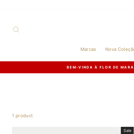
Skip
to
content
Search
Marcas
Nova Coleçã
BEM-VINDA À FLOR DE MAR
1 product
Sale