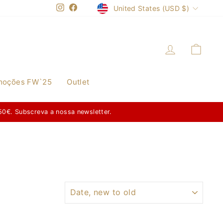
Currency
United States (USD $)
Instagram
Facebook
Log in
Cart
moções FW`25
Outlet
50€. Subscreva a nossa newsletter.
SORT