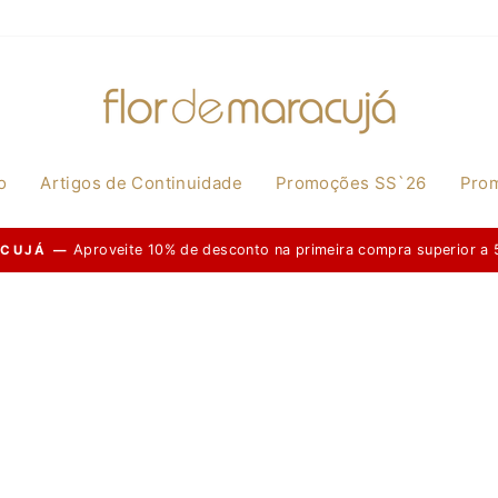
o
Artigos de Continuidade
Promoções SS`26
Pro
Aproveite 10% de desconto na primeira compra superior a 
ACUJÁ —
Pause
slideshow