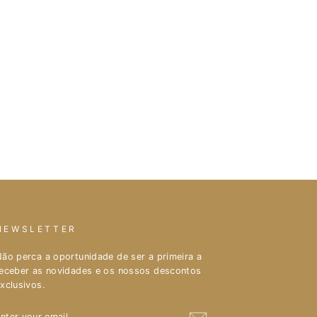
NEWSLETTER
ão perca a oportunidade de ser a primeira a
eceber as novidades e os nossos descontos
xclusivos.
ENTER