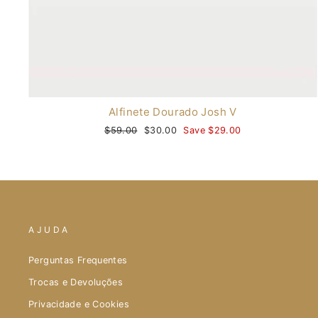
Alfinete Dourado Josh V
Regular
$59.00
Sale
$30.00
Save $29.00
price
price
AJUDA
Perguntas Frequentes
Trocas e Devoluções
Privacidade e Cookies