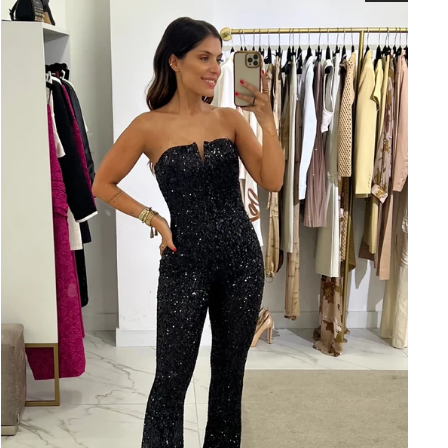
ECEBA 10% DE
"Close
A COLEÇÃO
(esc)"
Maracujá e
o na primeira
0€ nos artigos
leção
ado a novas
es
campanhas
vas
servadas a