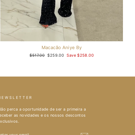
os
l e receba já o
igo
Macacão Aniye By
Regular
$517.00
Sale
$259.00
Save $258.00
gram
acebook
price
price
NEWSLETTER
ão perca a oportunidade de ser a primeira a
eceber as novidades e os nossos descontos
xclusivos.
ENTER