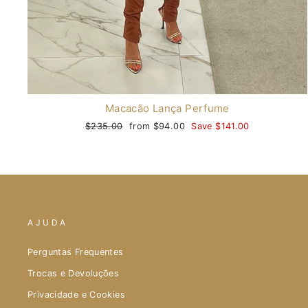
Macacão Lança Perfume
Regular
$235.00
Sale
from $94.00
Save $141.00
price
price
AJUDA
Perguntas Frequentes
Trocas e Devoluções
Privacidade e Cookies