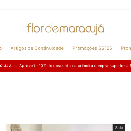
o
Artigos de Continuidade
Promoções SS`26
Pro
Disponível n
DESCONTOS IMPERDÍVEIS |
Pause
slideshow
Sale