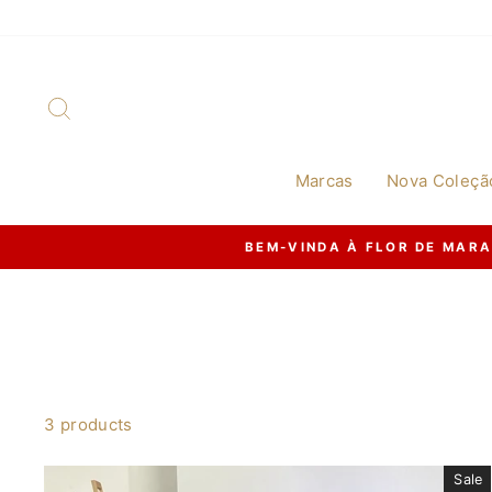
Skip
to
content
Search
Marcas
Nova Coleçã
newsletter.
3 products
Sale