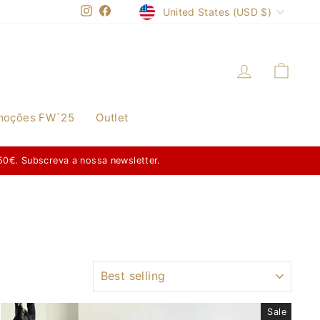
Currency
United States (USD $)
Instagram
Facebook
Log in
Cart
moções FW`25
Outlet
a nossa página de 20/07/2026 a 20/09/2026
SORT
Sale