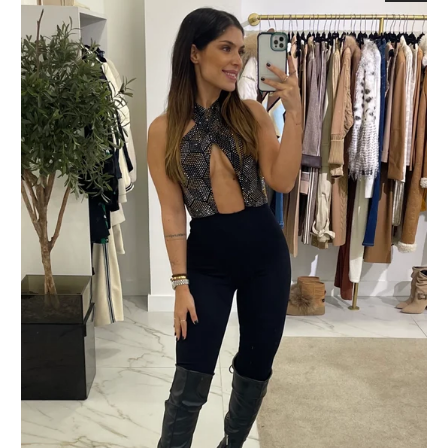
TORNE-SE MEMBRO E R
DESCONTO NA NOV
Junte-se à Flor de 
aproveite:
🎁
10% de descont
compra superior a 5
de nova co
✨ Acesso antecip
coleçõ
💌 Ofertas e 
exclusi
🔥 Promoções re