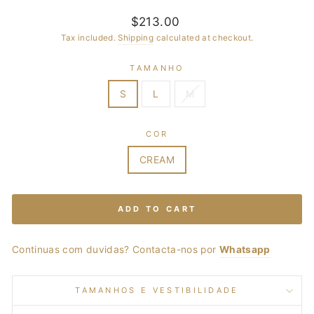
Regular
Sale
$213.00
price
price
Tax included.
Shipping
calculated at checkout.
TAMANHO
S
L
M
COR
CREAM
ADD TO CART
Continuas com duvidas? Contacta-nos por
Whatsapp
TAMANHOS E VESTIBILIDADE