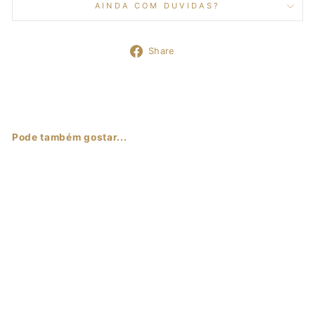
AINDA COM DUVIDAS?
Share
Share
on
Facebook
Pode também gostar...
Sale