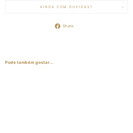
AINDA COM DUVIDAS?
Share
Share
on
Facebook
Pode também gostar...
Sale