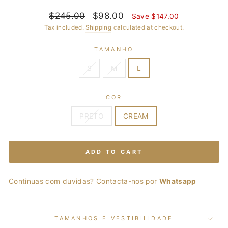
Regular
$245.00
Sale
$98.00
Save $147.00
price
price
Tax included.
Shipping
calculated at checkout.
TAMANHO
S
M
L
COR
PRETO
CREAM
ADD TO CART
Continuas com duvidas? Contacta-nos por
Whatsapp
TAMANHOS E VESTIBILIDADE