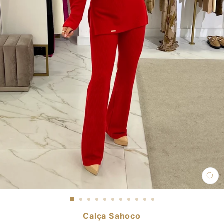
CL
(E
Calça Sahoco