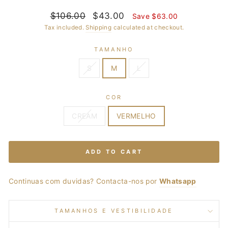
Regular
$106.00
Sale
$43.00
Save $63.00
price
price
Tax included.
Shipping
calculated at checkout.
TAMANHO
S
M
L
COR
CREAM
VERMELHO
ADD TO CART
Continuas com duvidas? Contacta-nos por
Whatsapp
TAMANHOS E VESTIBILIDADE