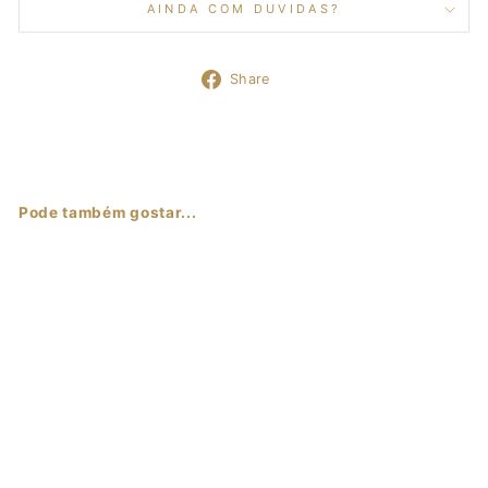
AINDA COM DUVIDAS?
Share
Share
on
Facebook
Pode também gostar...
Sale