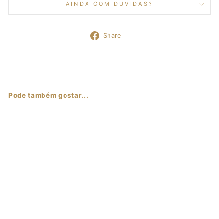
AINDA COM DUVIDAS?
Share
Share
on
Facebook
Pode também gostar...
Sale