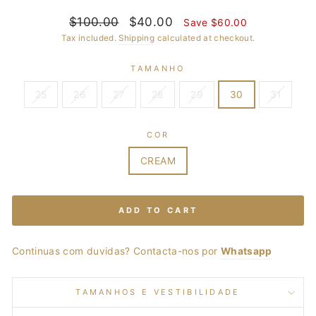
Regular
$100.00
Sale
$40.00
Save $60.00
price
price
Tax included.
Shipping
calculated at checkout.
TAMANHO
25
26
27
28
29
30
31
COR
CREAM
ADD TO CART
Continuas com duvidas? Contacta-nos por
Whatsapp
TAMANHOS E VESTIBILIDADE