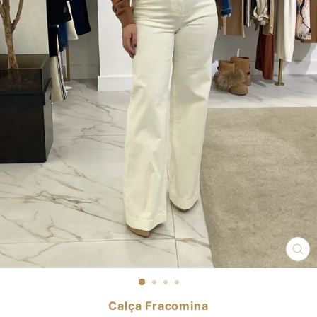
CL
(E
Calça Fracomina