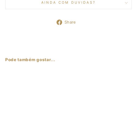
AINDA COM DUVIDAS?
Share
Share
on
Facebook
Pode também gostar...
Sale