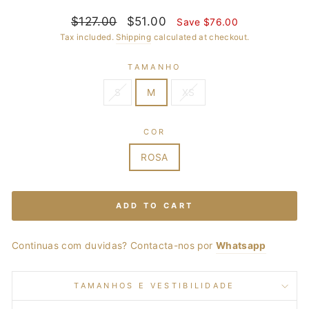
Regular
$127.00
Sale
$51.00
Save $76.00
price
price
Tax included.
Shipping
calculated at checkout.
TAMANHO
S
M
XS
COR
ROSA
ADD TO CART
Continuas com duvidas? Contacta-nos por
Whatsapp
TAMANHOS E VESTIBILIDADE