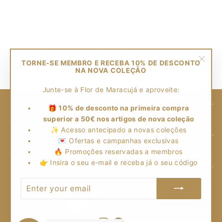
Camisa Open
Regular
$243.00
Sale
$98.00
price
Save $145.00
price
TORNE-SE MEMBRO E RECEBA 10% DE DESCONTO
NA NOVA COLEÇÃO
"Clos
(esc)
Junte-se à Flor de Maracujá e aproveite:
AJUDA
🎁
10% de desconto na primeira compra
superior a 50€ nos artigos de nova coleção
✨ Acesso antecipado a novas coleções
FLOR DE MARACUJÁ
💌 Ofertas e campanhas exclusivas
🔥 Promoções reservadas a membros
👉 Insira o seu e-mail e receba já o seu código
NEWSLETTER
ENTER
YOUR
EMAIL
Instagram
Facebook