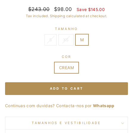
Regular
$243.00
Sale
$98.00
Save $145.00
price
price
Tax included.
Shipping
calculated at checkout.
TAMANHO
S
XS
M
COR
CREAM
ADD TO CART
Continuas com duvidas? Contacta-nos por
Whatsapp
TAMANHOS E VESTIBILIDADE