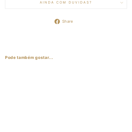
AINDA COM DUVIDAS?
Share
Share
on
Facebook
Pode também gostar...
Sale