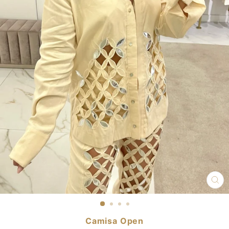
CL
(E
Camisa Open