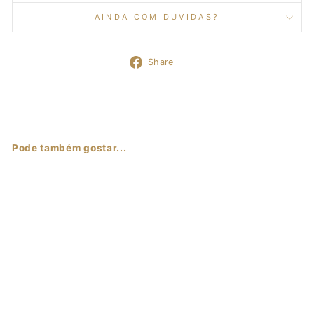
AINDA COM DUVIDAS?
Share
Share
on
Facebook
Pode também gostar...
Sale