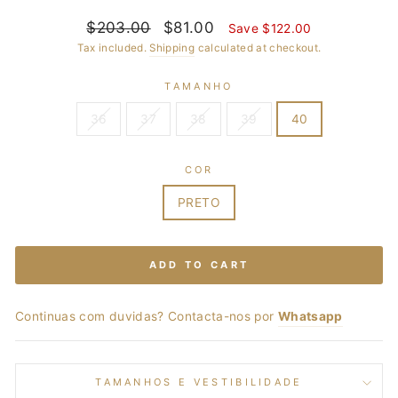
Regular
$203.00
Sale
$81.00
Save $122.00
price
price
Tax included.
Shipping
calculated at checkout.
TAMANHO
36
37
38
39
40
COR
PRETO
ADD TO CART
Continuas com duvidas? Contacta-nos por
Whatsapp
TAMANHOS E VESTIBILIDADE