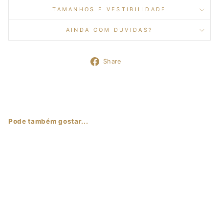
TAMANHOS E VESTIBILIDADE
AINDA COM DUVIDAS?
Share
Share
on
Facebook
Pode também gostar...
Sale