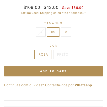
Regular
$109.00
Sale
$43.00
Save $66.00
price
price
Tax included.
Shipping
calculated at checkout.
TAMANHO
S
XS
M
COR
ROSA
PRETO
ADD TO CART
Continuas com duvidas? Contacta-nos por
Whatsapp