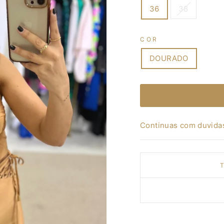
36
38
COR
DOURADO
Continuas com duvida