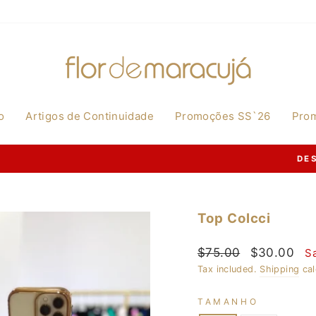
o
Artigos de Continuidade
Promoções SS`26
Pro
Disponível na nossa página de 20/07/2026 a 
OS IMPERDÍVEIS |
Pause
slideshow
Top Colcci
Regular
Sale
$75.00
$30.00
S
price
price
Tax included.
Shipping
cal
TAMANHO