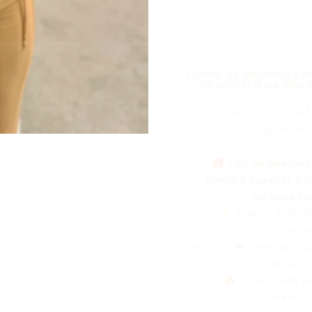
TORNE-SE MEMBRO E R
DESCONTO NA NOV
Junte-se à Flor de 
aproveite:
🎁
10% de descont
compra superior a 5
de nova co
✨ Acesso antecip
coleçõ
💌 Ofertas e 
exclusi
🔥 Promoções re
membr
👉 Insira o seu e-mai
seu cód