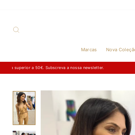
Skip
to
content
Search
Marcas
Nova Coleçã
DESCONT