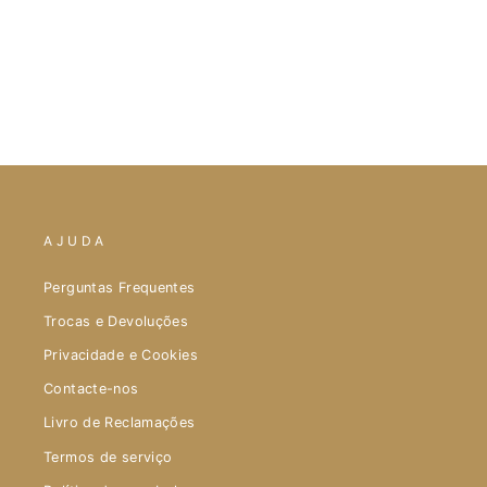
Regular
$75.00
Sale
$30.00
Save $45.00
price
price
AJUDA
Perguntas Frequentes
Trocas e Devoluções
Privacidade e Cookies
Contacte-nos
Livro de Reclamações
Termos de serviço