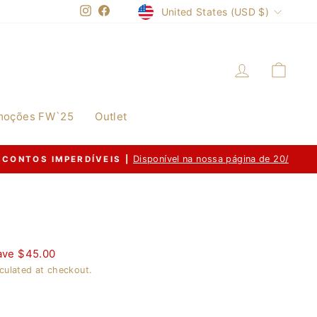
Currency
United States (USD $)
Instagram
Facebook
Log in
Cart
moções FW`25
Outlet
20/09/2026
ave $45.00
culated at checkout.